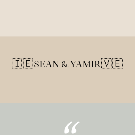
🇮🇪
SEAN & YAMIR🇻🇪