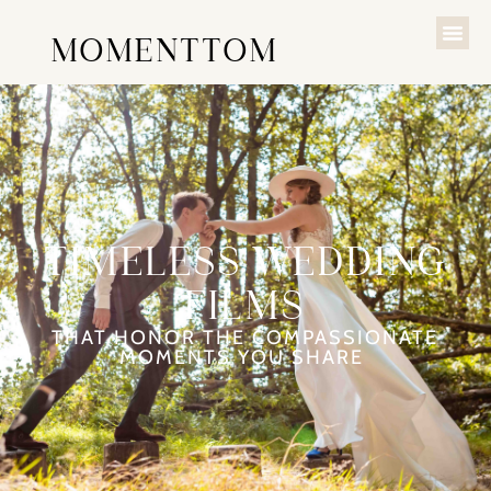
MOMENTTOM
TIMELESS WEDDING
FILMS
THAT HONOR THE COMPASSIONATE
MOMENTS YOU SHARE