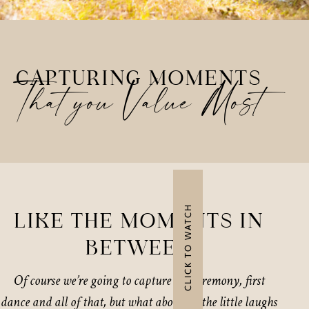
CAPTURING MOMENTS
That you Value Most
CLICK TO WATCH
LIKE THE MOMENTS IN
BETWEEN
Of course we’re going to capture the ceremony, first
dance and all of that, but what about all the little laughs