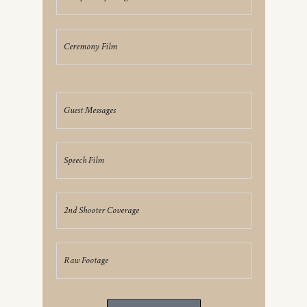
Ceremony Film
Guest Messages
Speech Film
2nd Shooter Coverage
Raw Footage